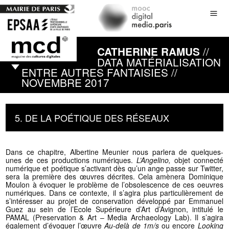
//
CATHERINE RAMUS
DATA MATÉRIALISATION
ENTRE AUTRES FANTAISIES //
NOVEMBRE 2017
5. DE LA POÉTIQUE DES RÉSEAUX
Dans ce chapitre, Albertine Meunier nous parlera de quelques-
unes de ces productions numériques.
L’Angelino,
objet connecté
numérique et poétique s’activant dès qu’un ange passe sur Twitter,
sera la première des œuvres décrites. Cela amènera Dominique
Moulon à évoquer le problème de l’obsolescence de ces oeuvres
numériques. Dans ce contexte, il s’agira plus particulièrement de
s’intéresser au projet de conservation développé par Emmanuel
Guez au sein de l’Ecole Supérieure d’Art d’Avignon, intitulé le
PAMAL (Preservation & Art – Media Archaeology Lab). Il s’agira
également d’évoquer l’œuvre
Au-delà de 1m/s
ou encore
Looking