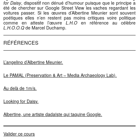
for Daisy
, dispositif non dénué d’humour puisque que le principe a
été de chercher sur Google Street View les vaches regardant les
voitures passer. Si les œuvres d’Albertine Meunier sont souvent
poétiques elles n’en restent pas moins critiques voire politique
comme en atteste l’œuvre
L.H.O
en référence au célèbre
L.H.O.O.Q
de Marcel Duchamp.
RÉFÉRENCES
L’angelino d’Albertine Meunier.
Le PAMAL (Preservation & Art – Media Archaeology Lab).
Au delà de 1m/s.
Looking for Daisy.
Albertine, une artiste dadaïste qui taquine Google.
Valider ce cours