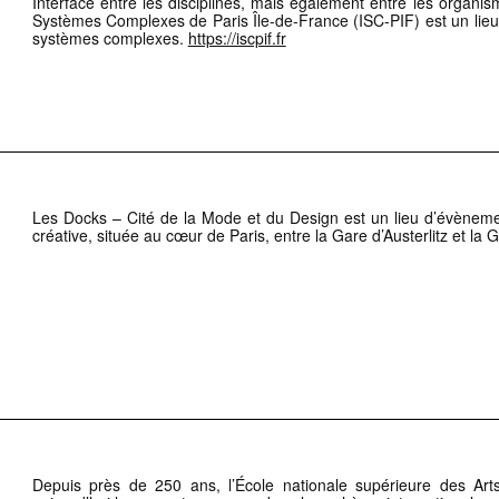
Interface entre les disciplines, mais également entre les organis
Systèmes Complexes de Paris Île-de-France (ISC-PIF) est un lie
systèmes complexes.
https://iscpif.fr
Les Docks – Cité de la Mode et du Design est un lieu d’évènemen
créative, située au cœur de Paris, entre la Gare d’Austerlitz et la
Depuis près de 250 ans, l’École nationale supérieure des Arts