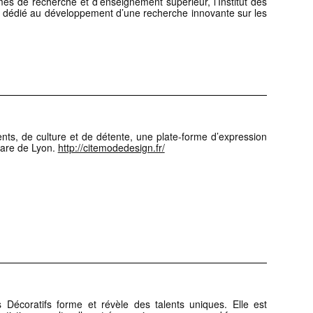
mes de recherche et d’enseignement supérieur, l’Institut des
u dédié au développement d’une recherche innovante sur les
ts, de culture et de détente, une plate-forme d’expression
 Gare de Lyon.
http://citemodedesign.fr/
 Décoratifs forme et révèle des talents uniques. Elle est