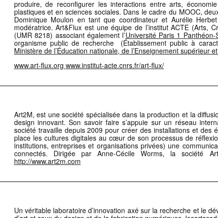
produire, de reconfigurer les interactions entre arts, économi
plastiques et en sciences sociales. Dans le cadre du MOOC, deux
Dominique Moulon en tant que coordinateur et Aurélie Herbet (
modératrice. Art&Flux est une équipe de l’institut ACTE (Arts, 
(UMR 8218) associant également l’
Université Paris 1 Panthéon
organisme public de recherche (Établissement public à caractèr
Ministère de l’Éducation nationale, de l’Enseignement supérieur e
www.art-flux.org
www.institut-acte.cnrs.fr/art-flux/
Art2M, est une société spécialisée dans la production et la diffu
design innovant. Son savoir faire s’appuie sur un réseau interna
société travaille depuis 2009 pour créer des installations et des 
place les cultures digitales au cœur de son processus de réflex
institutions, entreprises et organisations privées) une communi
connectés. Dirigée par Anne-Cécile Worms, la société Ar
http://www.art2m.com
Un véritable laboratoire d’innovation axé sur la recherche et le d