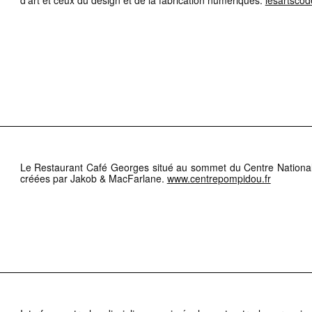
d’art et ceux du design et de la fabrication numériques.
lesartscod
Le Restaurant Café Georges situé au sommet du Centre National 
créées par Jakob & MacFarlane.
www.centrepompidou.fr