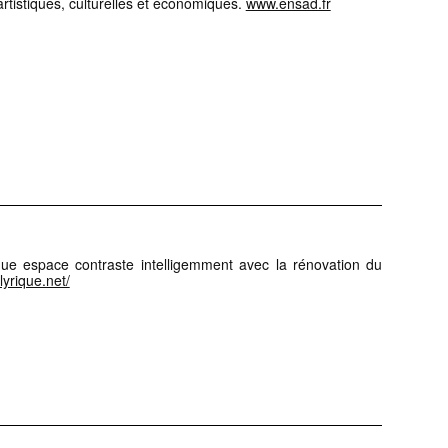
rtistiques, culturelles et économiques.
www.ensad.fr
que espace contraste intelligemment avec la rénovation du
-lyrique.net/