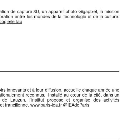
ation de capture 3D, un appareil photo Gigapixel, la mission
oration entre les mondes de la technologie et de la culture.
oogle/le-lab
irs innovants et à leur diffusion, accueille chaque année une
ationalement reconnus. Installé au cœur de la cité, dans un
el de Lauzun, l’institut propose et organise des activités
et francilienne.
www.paris-iea.fr
@IEAdeParis