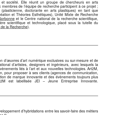
e et société. Elle réunit un groupe de chercheurs en arts
 membres de l’équipe de recherche participent à ce projet ;
plasticienne, doctorante en arts plastiques) en tant que
Création et Théories Esthétiques), Unité Mixte de Recherche
-Sorbonne
et le Centre national de la recherche scientifique,
e scientifique et technologique, placé sous la tutelle du
t de la Recherche
).
sion d’œuvres d’art numérique exclusives ou sur-mesure et de
tional d’artistes, designers et ingénieurs, avec lesquels la
évènements liés à l’art et aux nouvelles technologies. Art2M,
ion, pour proposer à ses clients (agences de communication,
cation de marque innovante et des évènements toujours plus
t2M est labellisée JEI – Jeune Entreprise Innovante.
éveloppement d’hybridations entre les savoir-faire des métiers