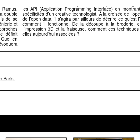
e Ramus,
le et les
sa double
ovation et
mis de se
de l’open data, il s’agira par ailleurs de décrire ce qu’est l’
nierie et
comment il fonctionne. De la découpe à la broderie, 
approches
l’impression 3D et la fraiseuse, comment ces techniques 
e définit
elles aujourd’hui associées ?
 Quel en
 évoquera
e Paris.