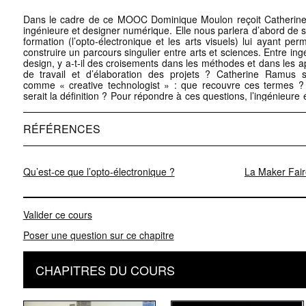
Dans le cadre de ce MOOC Dominique Moulon reçoit Catherin
les API (Application Programming Interface) en montrant le rô
ingénieure et designer numérique. Elle nous parlera d’abord de 
spécificités d’un creative technologist. À la croisée de l’open inn
formation (l’opto-électronique et les arts visuels) lui ayant per
construire un parcours singulier entre arts et sciences. Entre ingé
design, y a-t-il des croisements dans les méthodes et dans les 
de travail et d’élaboration des projets ? Catherine Ramus s
comme « creative technologist » : que recouvre ces termes ?
serait la définition ? Pour répondre à ces questions, l’ingénieure
RÉFÉRENCES
Qu’est-ce que l’opto-électronique ?
La Maker Fair
Valider ce cours
Poser une question sur ce chapitre
CHAPITRES DU COURS