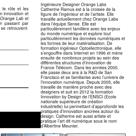
Ingénieure Designer Orange Labs
Catherine Ramus est à la croisée de la
figure de l’ingénieur et de l’artiste. Elle
Orange Lab
et
travaille actuellement chez Orange Labs
en passant par
dans l’équipe Sense. Elle est
se retrouvent-
particulièrement familière avec les enjeux
du monde numérique et explore tout
particulièrement les données numériques et
les formes de leur matérialisation. De
formation ingénieur Optoélectronique, elle
s’engouffre dans Internet en 1996 et mène
ensuite de nombreux projets au sein des
différentes structures d’innovation de
France Télécom. Dans les années 2000,
elle passe deux ans à la R&D de San
Francisco et se familiarise avec l’univers de
l’innovation numérique. Depuis 2005, elle
travaille de manière proche avec des
designers et suit en 2012 la formation
Innovation by Design de l’ENSCI (Ecole
nationale supérieure de création
industrielle) lui permettant d’approfondir les
pratiques d’innovation ancrées autour du
design. Catherine est aussi artiste et
pratique l’art dit numérique sous le nom
d’Albertine Meunier.
www.albertinemeunier.net