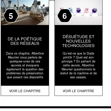
5
6
DÉSUÉTUDE ET
DE LA POÉTIQUE
NOUVELLES
DES RÉSEAUX
TECHNOLOGIES
Dans ce chapitre, Albertine
Qu’est-ce que le Dada
Meunier nous parlera de
print3r ? Quel est son
quelques-unes de ces
principe ? En partant de
œuvres et évoquera
cette œuvre, Albertine
également la question des
Meunier questionnera le
problèmes de préservation
statut de la machine et de
que posent ces dispositifs
ses usages.
numériques.
VOIR LE CHAPITRE
VOIR LE CHAPITRE