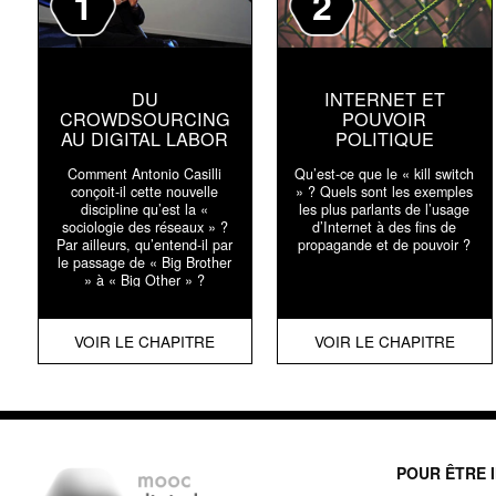
1
2
DU
INTERNET ET
CROWDSOURCING
POUVOIR
AU DIGITAL LABOR
POLITIQUE
Comment Antonio Casilli
Qu’est-ce que le « kill switch
conçoit-il cette nouvelle
» ? Quels sont les exemples
discipline qu’est la «
les plus parlants de l’usage
sociologie des réseaux » ?
d’Internet à des fins de
Par ailleurs, qu’entend-il par
propagande et de pouvoir ?
le passage de « Big Brother
» à « Big Other » ?
VOIR LE CHAPITRE
VOIR LE CHAPITRE
POUR ÊTRE 