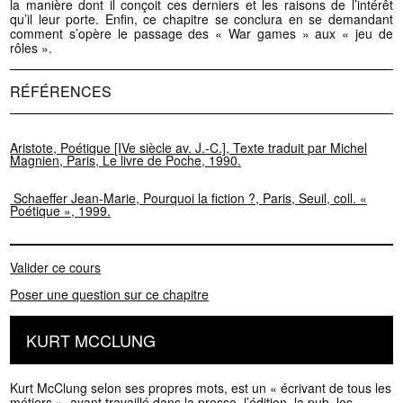
la manière dont il conçoit ces derniers et les raisons de l’intérêt
qu’il leur porte. Enfin, ce chapitre se conclura en se demandant
comment s’opère le passage des « War games » aux « jeu de
rôles ».
RÉFÉRENCES
Aristote, Poétique [IVe siècle av. J.-C.], Texte traduit par Michel
Magnien, Paris, Le livre de Poche, 1990.
Schaeffer Jean-Marie, Pourquoi la fiction ?, Paris, Seuil, coll. «
Poétique », 1999.
Valider ce cours
Poser une question sur ce chapitre
KURT MCCLUNG
Kurt McClung selon ses propres mots, est un « écrivant de tous les
métiers », ayant travaillé dans la presse, l’édition, la pub, les