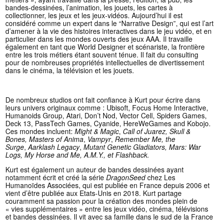
bandes-dessinées, l’animation, les jouets, les cartes à
collectionner, les jeux et les jeux-vidéos. Aujourd’hui il est
considéré comme un expert dans le “Narrative Design”, qui est l’art
d’amener à la vie des histoires interactives dans le jeu vidéo, et en
particulier dans les mondes ouverts des jeux AAA. Il travaille
également en tant que World Designer et scénariste, la frontière
entre les trois métiers étant souvent ténue. Il fait du consulting
pour de nombreuses propriétés intellectuelles de divertissement
dans le cinéma, la télévision et les jouets.
De nombreux studios ont fait confiance à Kurt pour écrire dans
leurs univers originaux comme : Ubisoft, Focus Home Interactive,
Humanoids Group, Atari, Don’t Nod, Vector Cell, Spiders Games,
Deck 13, PassTech Games, Cyanide, HereWeGames and Kobojo.
Ces mondes incluent:
Might & Magic
,
Call of Juarez,
Skull &
Bones,
Masters of Anima
,
Vampyr
,
Remember Me, the
Surge
,
Aarklash Legacy
,
Mutant Genetic Gladiators, Mars: War
Logs, My Horse and Me, A.M.Y., et Flashback.
Kurt est également un auteur de bandes dessinées ayant
notamment écrit et créé la série
DragonSeed
chez
Les
Humanoïdes Associées, qui est publiée en France depuis 2006 et
vient d’être publiée aux Etats-Unis en 2018. Kurt partage
couramment sa passion pour la création des mondes plein de
« vies supplémentaires » entre les jeux vidéo, cinéma, télévisions
et bandes dessinées. Il vit avec sa famille dans le sud de la France