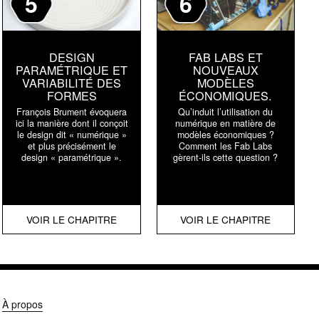
5
6
DESIGN
FAB LABS ET
PARAMÉTRIQUE ET
NOUVEAUX
VARIABILITÉ DES
MODÈLES
FORMES
ÉCONOMIQUES.
François Brument évoquera
Qu’induit l’utilisation du
ici la manière dont il conçoit
numérique en matière de
le design dit « numérique »
modèles économiques ?
et plus précisément le
Comment les Fab Labs
design « paramétrique ».
gèrent-ils cette question ?
VOIR LE CHAPITRE
VOIR LE CHAPITRE
À propos